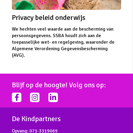
Privacy beleid onderwijs
We hechten veel waarde aan de bescherming van
persoonsgegevens. SSBA houdt zich aan de
toepasselijke wet- en regelgeving, waaronder de
Algemene Verordening Gegevensbescherming
(AVG).
Blijf op de hoogte! Volg ons op:
facebook-
instagram
linkedin-
f
in
De Kindpartners
Opvang:
071-3319069